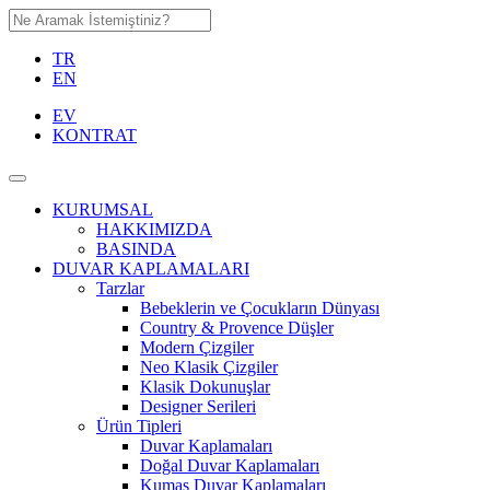
TR
EN
EV
KONTRAT
KURUMSAL
HAKKIMIZDA
BASINDA
DUVAR KAPLAMALARI
Tarzlar
Bebeklerin ve Çocukların Dünyası
Country & Provence Düşler
Modern Çizgiler
Neo Klasik Çizgiler
Klasik Dokunuşlar
Designer Serileri
Ürün Tipleri
Duvar Kaplamaları
Doğal Duvar Kaplamaları
Kumaş Duvar Kaplamaları