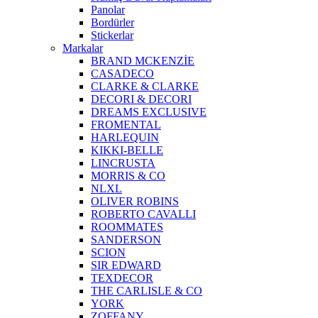
Panolar
Bordürler
Stickerlar
Markalar
BRAND MCKENZİE
CASADECO
CLARKE & CLARKE
DECORI & DECORI
DREAMS EXCLUSIVE
FROMENTAL
HARLEQUIN
KIKKI-BELLE
LINCRUSTA
MORRIS & CO
NLXL
OLIVER ROBINS
ROBERTO CAVALLI
ROOMMATES
SANDERSON
SCION
SIR EDWARD
TEXDECOR
THE CARLISLE & CO
YORK
ZOFFANY