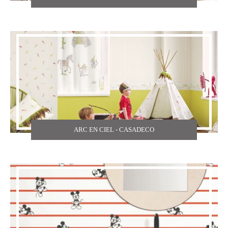
TEXDECOR
THE CARLISLE & CO
YORK
ZOFFANY
ARC EN CIEL - CASADECO