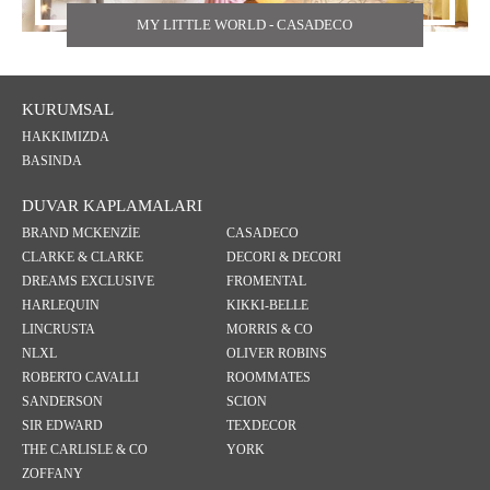
MY LITTLE WORLD - CASADECO
KURUMSAL
HAKKIMIZDA
BASINDA
DUVAR KAPLAMALARI
BRAND MCKENZİE
CASADECO
CLARKE & CLARKE
DECORI & DECORI
DREAMS EXCLUSIVE
FROMENTAL
HARLEQUIN
KIKKI-BELLE
LINCRUSTA
MORRIS & CO
NLXL
OLIVER ROBINS
ROBERTO CAVALLI
ROOMMATES
SANDERSON
SCION
SIR EDWARD
TEXDECOR
THE CARLISLE & CO
YORK
ZOFFANY