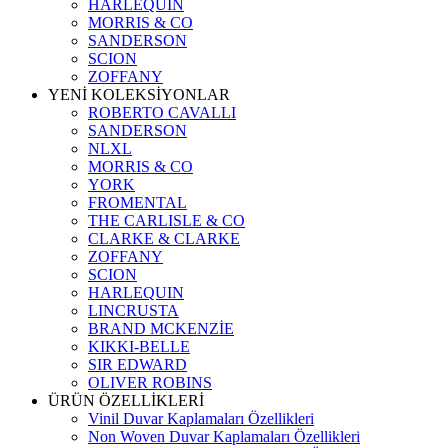
HARLEQUIN
MORRIS & CO
SANDERSON
SCION
ZOFFANY
YENİ KOLEKSİYONLAR
ROBERTO CAVALLI
SANDERSON
NLXL
MORRIS & CO
YORK
FROMENTAL
THE CARLISLE & CO
CLARKE & CLARKE
ZOFFANY
SCION
HARLEQUIN
LINCRUSTA
BRAND MCKENZİE
KIKKI-BELLE
SIR EDWARD
OLIVER ROBINS
ÜRÜN ÖZELLİKLERİ
Vinil Duvar Kaplamaları Özellikleri
Non Woven Duvar Kaplamaları Özellikleri