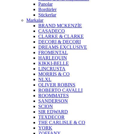
Panolar
Bordürler
Stickerlar
Markalar
BRAND MCKENZİE
CASADECO
CLARKE & CLARKE
DECORI & DECORI
DREAMS EXCLUSIVE
FROMENTAL
HARLEQUIN
KIKKI-BELLE
LINCRUSTA
MORRIS & CO
NLXL
OLIVER ROBINS
ROBERTO CAVALLI
ROOMMATES
SANDERSON
SCION
SIR EDWARD
TEXDECOR
THE CARLISLE & CO
YORK
ZOFFANY