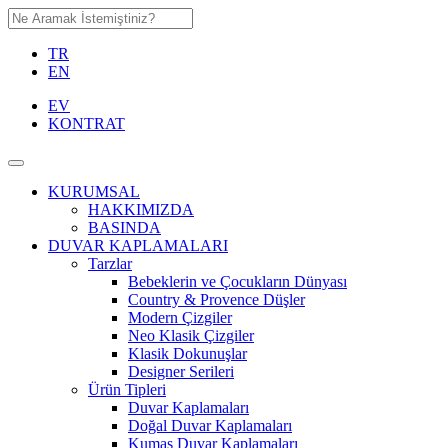
TR
EN
EV
KONTRAT
KURUMSAL
HAKKIMIZDA
BASINDA
DUVAR KAPLAMALARI
Tarzlar
Bebeklerin ve Çocukların Dünyası
Country & Provence Düşler
Modern Çizgiler
Neo Klasik Çizgiler
Klasik Dokunuşlar
Designer Serileri
Ürün Tipleri
Duvar Kaplamaları
Doğal Duvar Kaplamaları
Kumaş Duvar Kaplamaları