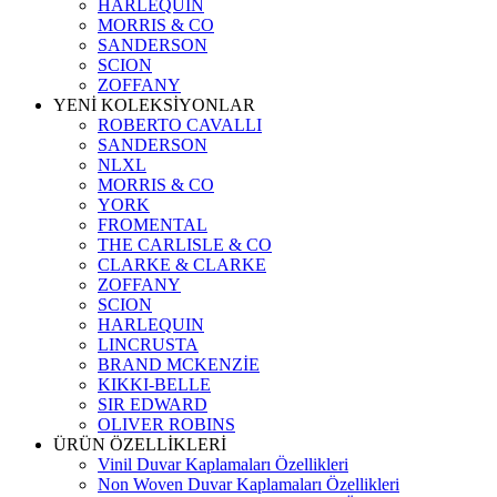
HARLEQUIN
MORRIS & CO
SANDERSON
SCION
ZOFFANY
YENİ KOLEKSİYONLAR
ROBERTO CAVALLI
SANDERSON
NLXL
MORRIS & CO
YORK
FROMENTAL
THE CARLISLE & CO
CLARKE & CLARKE
ZOFFANY
SCION
HARLEQUIN
LINCRUSTA
BRAND MCKENZİE
KIKKI-BELLE
SIR EDWARD
OLIVER ROBINS
ÜRÜN ÖZELLİKLERİ
Vinil Duvar Kaplamaları Özellikleri
Non Woven Duvar Kaplamaları Özellikleri