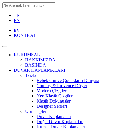
TR
EN
EV
KONTRAT
KURUMSAL
HAKKIMIZDA
BASINDA
DUVAR KAPLAMALARI
Tarzlar
Bebeklerin ve Çocukların Dünyası
Country & Provence Düşler
Modern Çizgiler
Neo Klasik Çizgiler
Klasik Dokunuşlar
Designer Serileri
Ürün Tipleri
Duvar Kaplamaları
Doğal Duvar Kaplamaları
Kumaş Duvar Kaplamaları