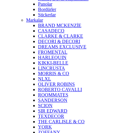
Panolar
Bordürler
Stickerlar
Markalar
BRAND MCKENZİE
CASADECO
CLARKE & CLARKE
DECORI & DECORI
DREAMS EXCLUSIVE
FROMENTAL
HARLEQUIN
KIKKI-BELLE
LINCRUSTA
MORRIS & CO
NLXL
OLIVER ROBINS
ROBERTO CAVALLI
ROOMMATES
SANDERSON
SCION
SIR EDWARD
TEXDECOR
THE CARLISLE & CO
YORK
ZOFFANY