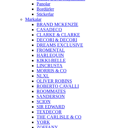
Panolar
Bordürler
Stickerlar
Markalar
BRAND MCKENZİE
CASADECO
CLARKE & CLARKE
DECORI & DECORI
DREAMS EXCLUSIVE
FROMENTAL
HARLEQUIN
KIKKI-BELLE
LINCRUSTA
MORRIS & CO
NLXL
OLIVER ROBINS
ROBERTO CAVALLI
ROOMMATES
SANDERSON
SCION
SIR EDWARD
TEXDECOR
THE CARLISLE & CO
YORK
ZOFFANY