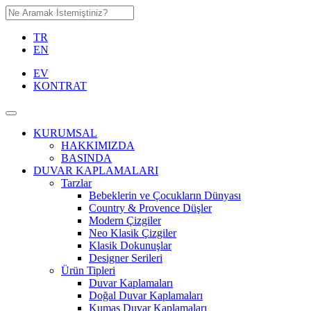
TR
EN
EV
KONTRAT
KURUMSAL
HAKKIMIZDA
BASINDA
DUVAR KAPLAMALARI
Tarzlar
Bebeklerin ve Çocukların Dünyası
Country & Provence Düşler
Modern Çizgiler
Neo Klasik Çizgiler
Klasik Dokunuşlar
Designer Serileri
Ürün Tipleri
Duvar Kaplamaları
Doğal Duvar Kaplamaları
Kumaş Duvar Kaplamaları