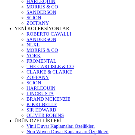
HARLEQUIN
MORRIS & CO
SANDERSON
SCION
ZOFFANY
YENİ KOLEKSİYONLAR
ROBERTO CAVALLI
SANDERSON
NLXL
MORRIS & CO
YORK
FROMENTAL
THE CARLISLE & CO
CLARKE & CLARKE
ZOFFANY
SCION
HARLEQUIN
LINCRUSTA
BRAND MCKENZİE
KIKKI-BELLE
SIR EDWARD
OLIVER ROBINS
ÜRÜN ÖZELLİKLERİ
Vinil Duvar Kaplamaları Özellikleri
Non Woven Duvar Kaplamaları Özellikleri