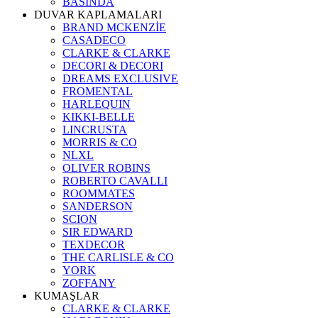
BASINDA
DUVAR KAPLAMALARI
BRAND MCKENZİE
CASADECO
CLARKE & CLARKE
DECORI & DECORI
DREAMS EXCLUSIVE
FROMENTAL
HARLEQUIN
KIKKI-BELLE
LINCRUSTA
MORRIS & CO
NLXL
OLIVER ROBINS
ROBERTO CAVALLI
ROOMMATES
SANDERSON
SCION
SIR EDWARD
TEXDECOR
THE CARLISLE & CO
YORK
ZOFFANY
KUMAŞLAR
CLARKE & CLARKE