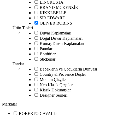
LINCRUSTA
BRAND MCKENZİE
KIKKI-BELLE
SIR EDWARD
OLIVER ROBINS
Ürün Tipleri
Duvar Kaplamaları
Doğal Duvar Kaplamaları
Kumaş Duvar Kaplamaları
Panolar
Bordürler
Stickerlar
Tarzlar
Bebeklerin ve Çocukların Dünyası
Country & Provence Düşler
Modern Çizgiler
Neo Klasik Çizgiler
Klasik Dokunuşlar
Designer Serileri
Markalar
ROBERTO CAVALLI