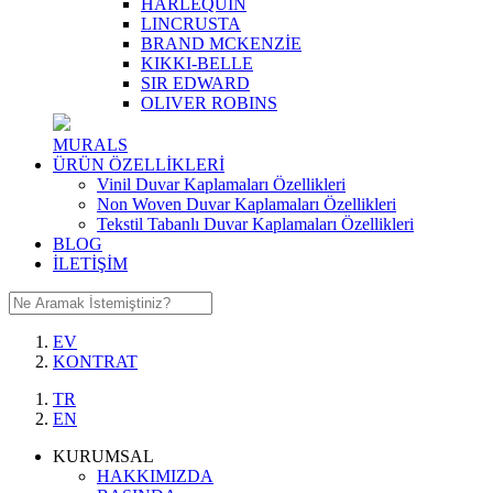
HARLEQUIN
LINCRUSTA
BRAND MCKENZİE
KIKKI-BELLE
SIR EDWARD
OLIVER ROBINS
MURALS
ÜRÜN ÖZELLİKLERİ
Vinil Duvar Kaplamaları Özellikleri
Non Woven Duvar Kaplamaları Özellikleri
Tekstil Tabanlı Duvar Kaplamaları Özellikleri
BLOG
İLETİŞİM
EV
KONTRAT
TR
EN
KURUMSAL
HAKKIMIZDA