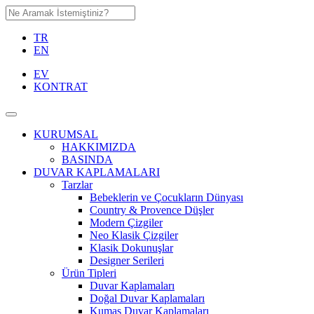
TR
EN
EV
KONTRAT
KURUMSAL
HAKKIMIZDA
BASINDA
DUVAR KAPLAMALARI
Tarzlar
Bebeklerin ve Çocukların Dünyası
Country & Provence Düşler
Modern Çizgiler
Neo Klasik Çizgiler
Klasik Dokunuşlar
Designer Serileri
Ürün Tipleri
Duvar Kaplamaları
Doğal Duvar Kaplamaları
Kumaş Duvar Kaplamaları