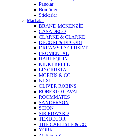
Panolar
Bordürler
Stickerlar
Markalar
BRAND MCKENZİE
CASADECO
CLARKE & CLARKE
DECORI & DECORI
DREAMS EXCLUSIVE
FROMENTAL
HARLEQUIN
KIKKI-BELLE
LINCRUSTA
MORRIS & CO
NLXL
OLIVER ROBINS
ROBERTO CAVALLI
ROOMMATES
SANDERSON
SCION
SIR EDWARD
TEXDECOR
THE CARLISLE & CO
YORK
ZOFFANY