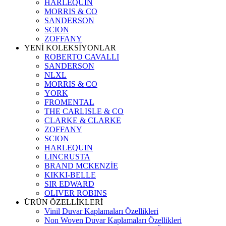
HARLEQUIN
MORRIS & CO
SANDERSON
SCION
ZOFFANY
YENİ KOLEKSİYONLAR
ROBERTO CAVALLI
SANDERSON
NLXL
MORRIS & CO
YORK
FROMENTAL
THE CARLISLE & CO
CLARKE & CLARKE
ZOFFANY
SCION
HARLEQUIN
LINCRUSTA
BRAND MCKENZİE
KIKKI-BELLE
SIR EDWARD
OLIVER ROBINS
ÜRÜN ÖZELLİKLERİ
Vinil Duvar Kaplamaları Özellikleri
Non Woven Duvar Kaplamaları Özellikleri