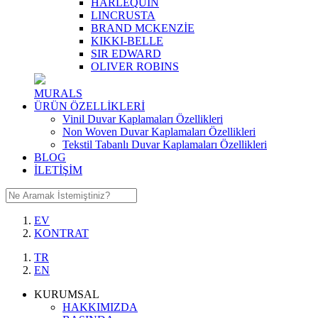
HARLEQUIN
LINCRUSTA
BRAND MCKENZİE
KIKKI-BELLE
SIR EDWARD
OLIVER ROBINS
MURALS
ÜRÜN ÖZELLİKLERİ
Vinil Duvar Kaplamaları Özellikleri
Non Woven Duvar Kaplamaları Özellikleri
Tekstil Tabanlı Duvar Kaplamaları Özellikleri
BLOG
İLETİŞİM
EV
KONTRAT
TR
EN
KURUMSAL
HAKKIMIZDA