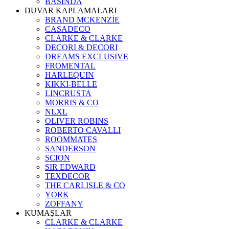
BASINDA
DUVAR KAPLAMALARI
BRAND MCKENZİE
CASADECO
CLARKE & CLARKE
DECORI & DECORI
DREAMS EXCLUSIVE
FROMENTAL
HARLEQUIN
KIKKI-BELLE
LINCRUSTA
MORRIS & CO
NLXL
OLIVER ROBINS
ROBERTO CAVALLI
ROOMMATES
SANDERSON
SCION
SIR EDWARD
TEXDECOR
THE CARLISLE & CO
YORK
ZOFFANY
KUMAŞLAR
CLARKE & CLARKE