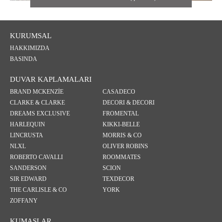
TEXDECOR
KURUMSAL
THE CARLISLE & CO
HAKKIMIZDA
BASINDA
YORK
DUVAR KAPLAMALARI
BRAND MCKENZİE
CASADECO
ZOFFANY
CLARKE & CLARKE
DECORI & DECORI
DREAMS EXCLUSIVE
FROMENTAL
HARLEQUIN
KIKKI-BELLE
LINCRUSTA
MORRIS & CO
NLXL
OLIVER ROBINS
ROBERTO CAVALLI
ROOMMATES
SANDERSON
SCION
SIR EDWARD
TEXDECOR
THE CARLISLE & CO
YORK
ZOFFANY
KUMAŞLAR