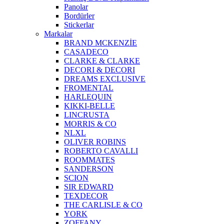
Panolar
Bordürler
Stickerlar
Markalar
BRAND MCKENZİE
CASADECO
CLARKE & CLARKE
DECORI & DECORI
DREAMS EXCLUSIVE
FROMENTAL
HARLEQUIN
KIKKI-BELLE
LINCRUSTA
MORRIS & CO
NLXL
OLIVER ROBINS
ROBERTO CAVALLI
ROOMMATES
SANDERSON
SCION
SIR EDWARD
TEXDECOR
THE CARLISLE & CO
YORK
ZOFFANY