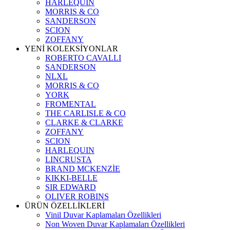
HARLEQUIN
MORRIS & CO
SANDERSON
SCION
ZOFFANY
YENİ KOLEKSİYONLAR
ROBERTO CAVALLI
SANDERSON
NLXL
MORRIS & CO
YORK
FROMENTAL
THE CARLISLE & CO
CLARKE & CLARKE
ZOFFANY
SCION
HARLEQUIN
LINCRUSTA
BRAND MCKENZİE
KIKKI-BELLE
SIR EDWARD
OLIVER ROBINS
ÜRÜN ÖZELLİKLERİ
Vinil Duvar Kaplamaları Özellikleri
Non Woven Duvar Kaplamaları Özellikleri