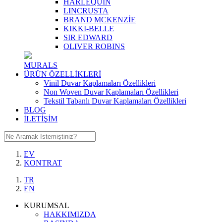
HARLEQUIN
LINCRUSTA
BRAND MCKENZİE
KIKKI-BELLE
SIR EDWARD
OLIVER ROBINS
MURALS
ÜRÜN ÖZELLİKLERİ
Vinil Duvar Kaplamaları Özellikleri
Non Woven Duvar Kaplamaları Özellikleri
Tekstil Tabanlı Duvar Kaplamaları Özellikleri
BLOG
İLETİŞİM
EV
KONTRAT
TR
EN
KURUMSAL
HAKKIMIZDA