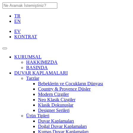
TR
EN
EV
KONTRAT
KURUMSAL
HAKKIMIZDA
BASINDA
DUVAR KAPLAMALARI
Tarzlar
Bebeklerin ve Çocukların Dünyası
Country & Provence Düşler
Modern Çizgiler
Neo Klasik Çizgiler
Klasik Dokunuşlar
Designer Serileri
Ürün Tipleri
Duvar Kaplamaları
Doğal Duvar Kaplamaları
Kumaş Duvar Kaplamaları