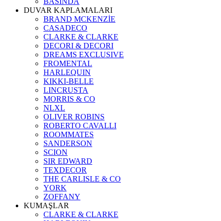
BASINDA
DUVAR KAPLAMALARI
BRAND MCKENZİE
CASADECO
CLARKE & CLARKE
DECORI & DECORI
DREAMS EXCLUSIVE
FROMENTAL
HARLEQUIN
KIKKI-BELLE
LINCRUSTA
MORRIS & CO
NLXL
OLIVER ROBINS
ROBERTO CAVALLI
ROOMMATES
SANDERSON
SCION
SIR EDWARD
TEXDECOR
THE CARLISLE & CO
YORK
ZOFFANY
KUMAŞLAR
CLARKE & CLARKE