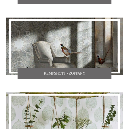
TEXDECOR
THE CARLISLE & CO
YORK
ZOFFANY
KEMPSHOTT - ZOFFANY