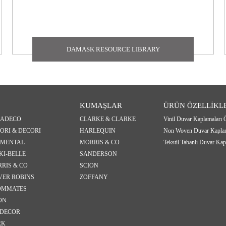
DAMASK RESOURCE LIBRARY
KUMAŞLAR
ÜRÜN ÖZELLİKL
SADECO
CLARKE & CLARKE
Vinil Duvar Kaplamaları Ö
ORI & DECORI
HARLEQUIN
Non Woven Duvar Kaplama
MENTAL
MORRIS & CO
Tekstil Tabanlı Duvar Kapl
KI-BELLE
SANDERSON
RIS & CO
SCION
VER ROBINS
ZOFFANY
OMMATES
ON
DECOR
RK