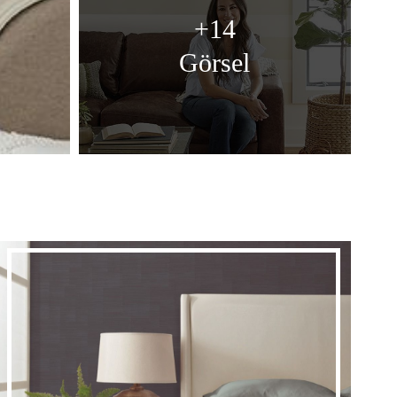
+14
Görsel