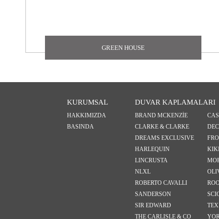
GREEN HOUSE
KURUMSAL
DUVAR KAPLAMALARI
HAKKIMIZDA
BRAND MCKENZİE
CA
BASINDA
CLARKE & CLARKE
DEC
DREAMS EXCLUSIVE
FRO
HARLEQUIN
KIK
LINCRUSTA
MOR
NLXL
OLI
ROBERTO CAVALLI
RO
SANDERSON
SCI
SIR EDWARD
TEX
THE CARLISLE & CO
YO