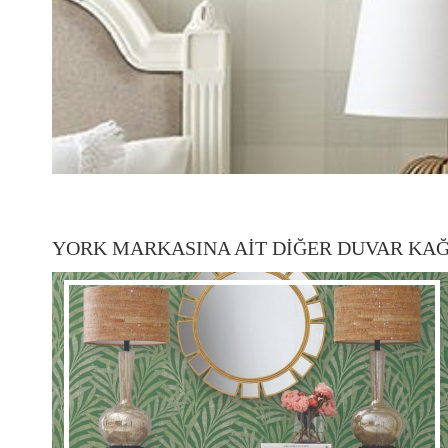
YORK MARKASINA AİT DİĞER DUVAR KAĞ