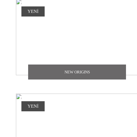
YENİ
NEW ORIGINS
YENİ