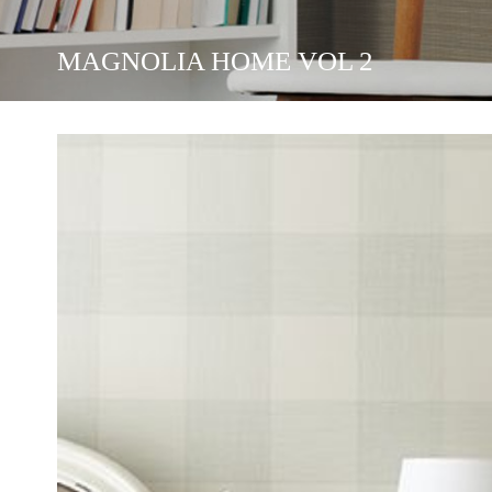
ZOFFANY
MAGNOLIA HOME VOL 2
SCION
HARLEQUIN
LINCRUSTA
BRAND MCKENZİE
KIKKI-BELLE
SIR EDWARD
OLIVER ROBINS