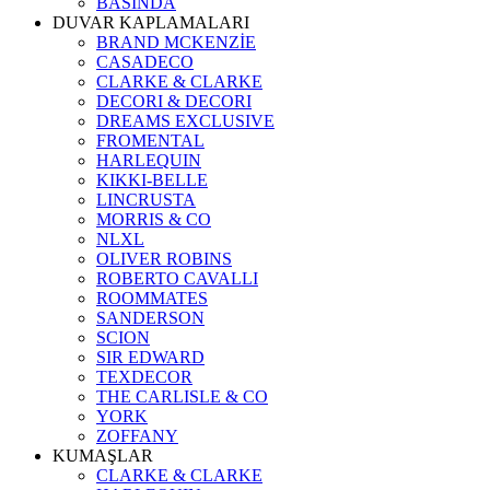
BASINDA
DUVAR KAPLAMALARI
BRAND MCKENZİE
CASADECO
CLARKE & CLARKE
DECORI & DECORI
DREAMS EXCLUSIVE
FROMENTAL
HARLEQUIN
KIKKI-BELLE
LINCRUSTA
MORRIS & CO
NLXL
OLIVER ROBINS
ROBERTO CAVALLI
ROOMMATES
SANDERSON
SCION
SIR EDWARD
TEXDECOR
THE CARLISLE & CO
YORK
ZOFFANY
KUMAŞLAR
CLARKE & CLARKE