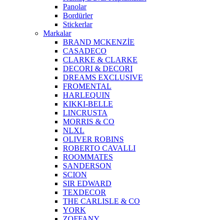
Panolar
Bordürler
Stickerlar
Markalar
BRAND MCKENZİE
CASADECO
CLARKE & CLARKE
DECORI & DECORI
DREAMS EXCLUSIVE
FROMENTAL
HARLEQUIN
KIKKI-BELLE
LINCRUSTA
MORRIS & CO
NLXL
OLIVER ROBINS
ROBERTO CAVALLI
ROOMMATES
SANDERSON
SCION
SIR EDWARD
TEXDECOR
THE CARLISLE & CO
YORK
ZOFFANY