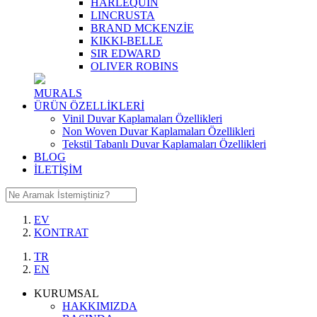
HARLEQUIN
LINCRUSTA
BRAND MCKENZİE
KIKKI-BELLE
SIR EDWARD
OLIVER ROBINS
MURALS
ÜRÜN ÖZELLİKLERİ
Vinil Duvar Kaplamaları Özellikleri
Non Woven Duvar Kaplamaları Özellikleri
Tekstil Tabanlı Duvar Kaplamaları Özellikleri
BLOG
İLETİŞİM
EV
KONTRAT
TR
EN
KURUMSAL
HAKKIMIZDA