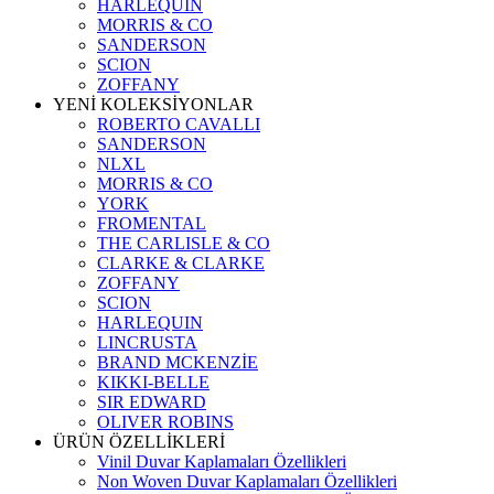
HARLEQUIN
MORRIS & CO
SANDERSON
SCION
ZOFFANY
YENİ KOLEKSİYONLAR
ROBERTO CAVALLI
SANDERSON
NLXL
MORRIS & CO
YORK
FROMENTAL
THE CARLISLE & CO
CLARKE & CLARKE
ZOFFANY
SCION
HARLEQUIN
LINCRUSTA
BRAND MCKENZİE
KIKKI-BELLE
SIR EDWARD
OLIVER ROBINS
ÜRÜN ÖZELLİKLERİ
Vinil Duvar Kaplamaları Özellikleri
Non Woven Duvar Kaplamaları Özellikleri