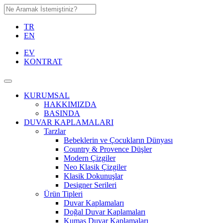
TR
EN
EV
KONTRAT
KURUMSAL
HAKKIMIZDA
BASINDA
DUVAR KAPLAMALARI
Tarzlar
Bebeklerin ve Çocukların Dünyası
Country & Provence Düşler
Modern Çizgiler
Neo Klasik Çizgiler
Klasik Dokunuşlar
Designer Serileri
Ürün Tipleri
Duvar Kaplamaları
Doğal Duvar Kaplamaları
Kumaş Duvar Kaplamaları