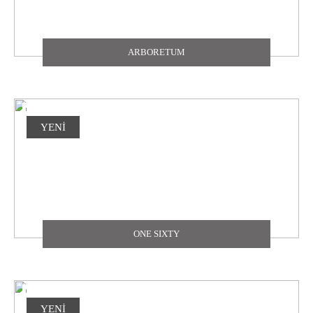
ARBORETUM
YENİ
ONE SIXTY
YENİ