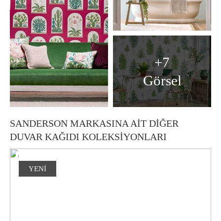
ZOFFANY
SCION
+7
HARLEQUIN
Görsel
LINCRUSTA
BRAND MCKENZİE
SANDERSON MARKASINA AİT DİĞER
DUVAR KAĞIDI KOLEKSİYONLARI
KIKKI-BELLE
SIR EDWARD
YENİ
OLIVER ROBINS