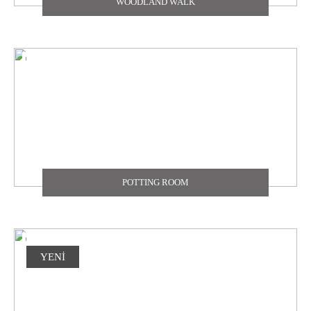
WOODLAND WALK
POTTING ROOM
YENİ