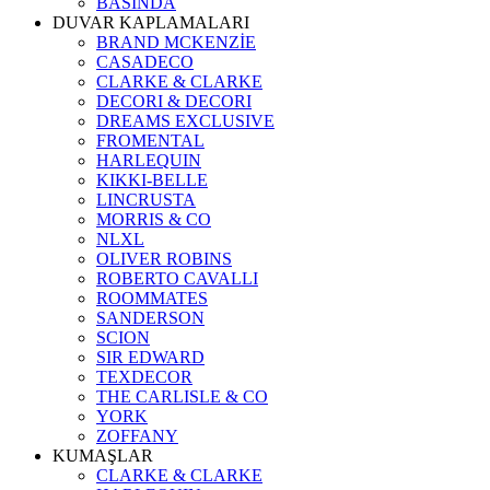
BASINDA
DUVAR KAPLAMALARI
BRAND MCKENZİE
CASADECO
CLARKE & CLARKE
DECORI & DECORI
DREAMS EXCLUSIVE
FROMENTAL
HARLEQUIN
KIKKI-BELLE
LINCRUSTA
MORRIS & CO
NLXL
OLIVER ROBINS
ROBERTO CAVALLI
ROOMMATES
SANDERSON
SCION
SIR EDWARD
TEXDECOR
THE CARLISLE & CO
YORK
ZOFFANY
KUMAŞLAR
CLARKE & CLARKE