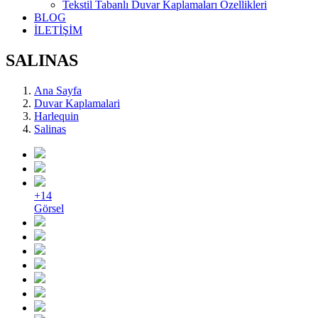
Tekstil Tabanlı Duvar Kaplamaları Özellikleri
BLOG
İLETİŞİM
SALINAS
Ana Sayfa
Duvar Kaplamalari
Harlequin
Salinas
+14
Görsel