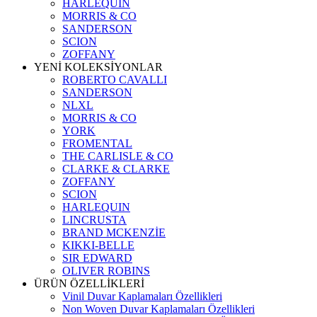
HARLEQUIN
MORRIS & CO
SANDERSON
SCION
ZOFFANY
YENİ KOLEKSİYONLAR
ROBERTO CAVALLI
SANDERSON
NLXL
MORRIS & CO
YORK
FROMENTAL
THE CARLISLE & CO
CLARKE & CLARKE
ZOFFANY
SCION
HARLEQUIN
LINCRUSTA
BRAND MCKENZİE
KIKKI-BELLE
SIR EDWARD
OLIVER ROBINS
ÜRÜN ÖZELLİKLERİ
Vinil Duvar Kaplamaları Özellikleri
Non Woven Duvar Kaplamaları Özellikleri