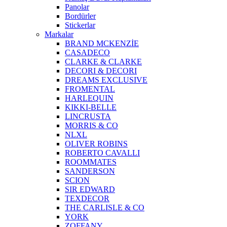
Panolar
Bordürler
Stickerlar
Markalar
BRAND MCKENZİE
CASADECO
CLARKE & CLARKE
DECORI & DECORI
DREAMS EXCLUSIVE
FROMENTAL
HARLEQUIN
KIKKI-BELLE
LINCRUSTA
MORRIS & CO
NLXL
OLIVER ROBINS
ROBERTO CAVALLI
ROOMMATES
SANDERSON
SCION
SIR EDWARD
TEXDECOR
THE CARLISLE & CO
YORK
ZOFFANY