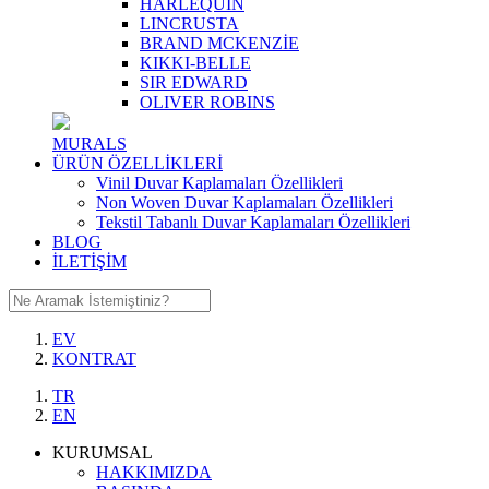
HARLEQUIN
LINCRUSTA
BRAND MCKENZİE
KIKKI-BELLE
SIR EDWARD
OLIVER ROBINS
MURALS
ÜRÜN ÖZELLİKLERİ
Vinil Duvar Kaplamaları Özellikleri
Non Woven Duvar Kaplamaları Özellikleri
Tekstil Tabanlı Duvar Kaplamaları Özellikleri
BLOG
İLETİŞİM
EV
KONTRAT
TR
EN
KURUMSAL
HAKKIMIZDA