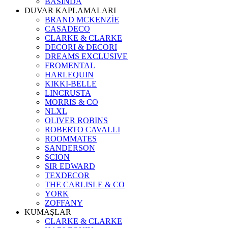
BASINDA
DUVAR KAPLAMALARI
BRAND MCKENZİE
CASADECO
CLARKE & CLARKE
DECORI & DECORI
DREAMS EXCLUSIVE
FROMENTAL
HARLEQUIN
KIKKI-BELLE
LINCRUSTA
MORRIS & CO
NLXL
OLIVER ROBINS
ROBERTO CAVALLI
ROOMMATES
SANDERSON
SCION
SIR EDWARD
TEXDECOR
THE CARLISLE & CO
YORK
ZOFFANY
KUMAŞLAR
CLARKE & CLARKE