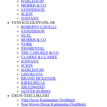
HARLEQUIN
MORRIS & CO
SANDERSON
SCION
ZOFFANY
YENİ KOLEKSİYONLAR
ROBERTO CAVALLI
SANDERSON
NLXL
MORRIS & CO
YORK
FROMENTAL
THE CARLISLE & CO
CLARKE & CLARKE
ZOFFANY
SCION
HARLEQUIN
LINCRUSTA
BRAND MCKENZİE
KIKKI-BELLE
SIR EDWARD
OLIVER ROBINS
ÜRÜN ÖZELLİKLERİ
Vinil Duvar Kaplamaları Özellikleri
Non Woven Duvar Kaplamaları Özellikleri