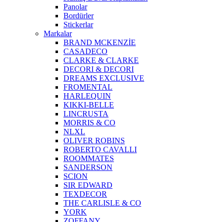
Panolar
Bordürler
Stickerlar
Markalar
BRAND MCKENZİE
CASADECO
CLARKE & CLARKE
DECORI & DECORI
DREAMS EXCLUSIVE
FROMENTAL
HARLEQUIN
KIKKI-BELLE
LINCRUSTA
MORRIS & CO
NLXL
OLIVER ROBINS
ROBERTO CAVALLI
ROOMMATES
SANDERSON
SCION
SIR EDWARD
TEXDECOR
THE CARLISLE & CO
YORK
ZOFFANY