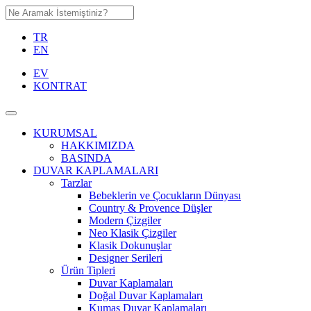
TR
EN
EV
KONTRAT
KURUMSAL
HAKKIMIZDA
BASINDA
DUVAR KAPLAMALARI
Tarzlar
Bebeklerin ve Çocukların Dünyası
Country & Provence Düşler
Modern Çizgiler
Neo Klasik Çizgiler
Klasik Dokunuşlar
Designer Serileri
Ürün Tipleri
Duvar Kaplamaları
Doğal Duvar Kaplamaları
Kumaş Duvar Kaplamaları