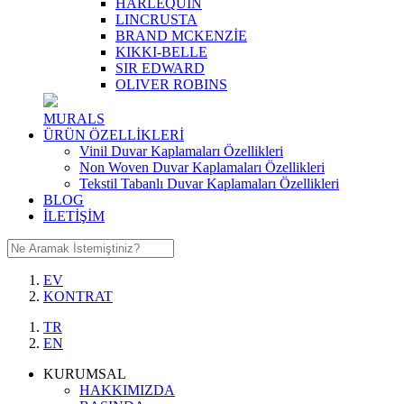
HARLEQUIN
LINCRUSTA
BRAND MCKENZİE
KIKKI-BELLE
SIR EDWARD
OLIVER ROBINS
MURALS
ÜRÜN ÖZELLİKLERİ
Vinil Duvar Kaplamaları Özellikleri
Non Woven Duvar Kaplamaları Özellikleri
Tekstil Tabanlı Duvar Kaplamaları Özellikleri
BLOG
İLETİŞİM
EV
KONTRAT
TR
EN
KURUMSAL
HAKKIMIZDA