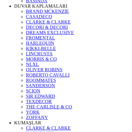
BASINDA
DUVAR KAPLAMALARI
BRAND MCKENZİE
CASADECO
CLARKE & CLARKE
DECORI & DECORI
DREAMS EXCLUSIVE
FROMENTAL
HARLEQUIN
KIKKI-BELLE
LINCRUSTA
MORRIS & CO
NLXL
OLIVER ROBINS
ROBERTO CAVALLI
ROOMMATES
SANDERSON
SCION
SIR EDWARD
TEXDECOR
THE CARLISLE & CO
YORK
ZOFFANY
KUMAŞLAR
CLARKE & CLARKE