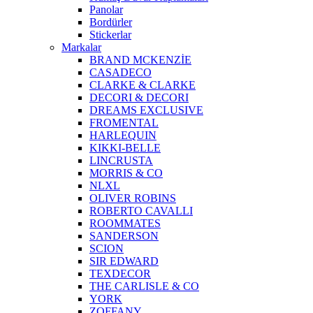
Panolar
Bordürler
Stickerlar
Markalar
BRAND MCKENZİE
CASADECO
CLARKE & CLARKE
DECORI & DECORI
DREAMS EXCLUSIVE
FROMENTAL
HARLEQUIN
KIKKI-BELLE
LINCRUSTA
MORRIS & CO
NLXL
OLIVER ROBINS
ROBERTO CAVALLI
ROOMMATES
SANDERSON
SCION
SIR EDWARD
TEXDECOR
THE CARLISLE & CO
YORK
ZOFFANY