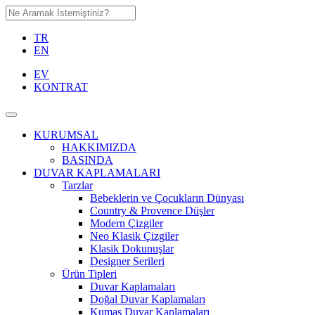
TR
EN
EV
KONTRAT
KURUMSAL
HAKKIMIZDA
BASINDA
DUVAR KAPLAMALARI
Tarzlar
Bebeklerin ve Çocukların Dünyası
Country & Provence Düşler
Modern Çizgiler
Neo Klasik Çizgiler
Klasik Dokunuşlar
Designer Serileri
Ürün Tipleri
Duvar Kaplamaları
Doğal Duvar Kaplamaları
Kumaş Duvar Kaplamaları