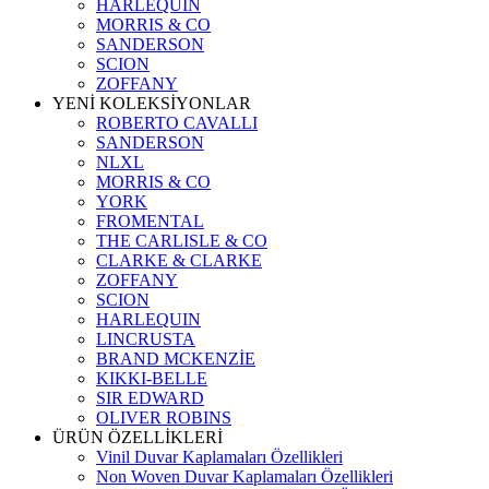
HARLEQUIN
MORRIS & CO
SANDERSON
SCION
ZOFFANY
YENİ KOLEKSİYONLAR
ROBERTO CAVALLI
SANDERSON
NLXL
MORRIS & CO
YORK
FROMENTAL
THE CARLISLE & CO
CLARKE & CLARKE
ZOFFANY
SCION
HARLEQUIN
LINCRUSTA
BRAND MCKENZİE
KIKKI-BELLE
SIR EDWARD
OLIVER ROBINS
ÜRÜN ÖZELLİKLERİ
Vinil Duvar Kaplamaları Özellikleri
Non Woven Duvar Kaplamaları Özellikleri