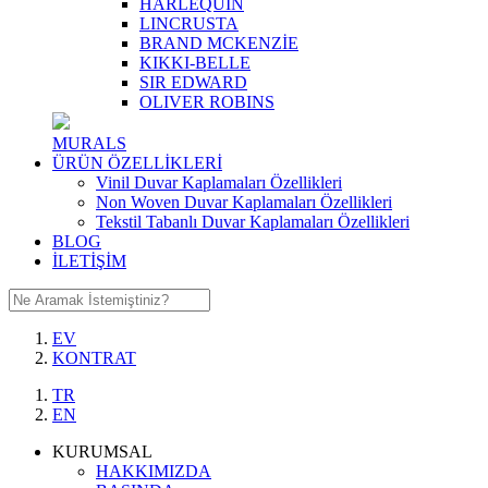
HARLEQUIN
LINCRUSTA
BRAND MCKENZİE
KIKKI-BELLE
SIR EDWARD
OLIVER ROBINS
MURALS
ÜRÜN ÖZELLİKLERİ
Vinil Duvar Kaplamaları Özellikleri
Non Woven Duvar Kaplamaları Özellikleri
Tekstil Tabanlı Duvar Kaplamaları Özellikleri
BLOG
İLETİŞİM
EV
KONTRAT
TR
EN
KURUMSAL
HAKKIMIZDA