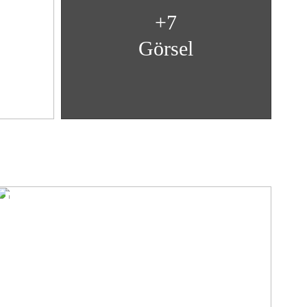
+7
Görsel