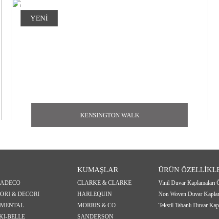
YENİ
KENSINGTON WALK
KUMAŞLAR
ÜRÜN ÖZELLİKL
SADECO
CLARKE & CLARKE
Vinil Duvar Kaplamaları Ö
ORI & DECORI
HARLEQUIN
Non Woven Duvar Kaplama
MENTAL
MORRIS & CO
Tekstil Tabanlı Duvar Kapl
KI-BELLE
SANDERSON