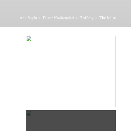
Ana Sayfa
Duvar Kaplamalari
Zoffany
The Muse