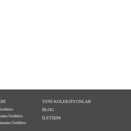
ERİ
YENİ KOLEKSİYONLAR
zellikleri
BLOG
ları Özellikleri
İLETİŞİM
amaları Özellikleri