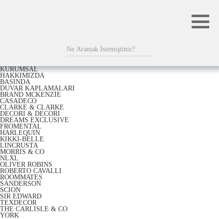
KURUMSAL
HAKKIMIZDA
BASINDA
DUVAR KAPLAMALARI
BRAND MCKENZİE
CASADECO
CLARKE & CLARKE
DECORI & DECORI
DREAMS EXCLUSIVE
FROMENTAL
HARLEQUIN
KIKKI-BELLE
LINCRUSTA
MORRIS & CO
NLXL
OLIVER ROBINS
ROBERTO CAVALLI
ROOMMATES
SANDERSON
SCION
SIR EDWARD
TEXDECOR
THE CARLISLE & CO
YORK