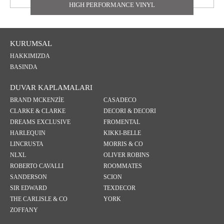
HIGH PERFORMANCE VINYL
KURUMSAL
HAKKIMIZDA
BASINDA
DUVAR KAPLAMALARI
BRAND MCKENZİE
CASADECO
CLARKE & CLARKE
DECORI & DECORI
DREAMS EXCLUSIVE
FROMENTAL
HARLEQUIN
KIKKI-BELLE
LINCRUSTA
MORRIS & CO
NLXL
OLIVER ROBINS
ROBERTO CAVALLI
ROOMMATES
SANDERSON
SCION
SIR EDWARD
TEXDECOR
THE CARLISLE & CO
YORK
ZOFFANY