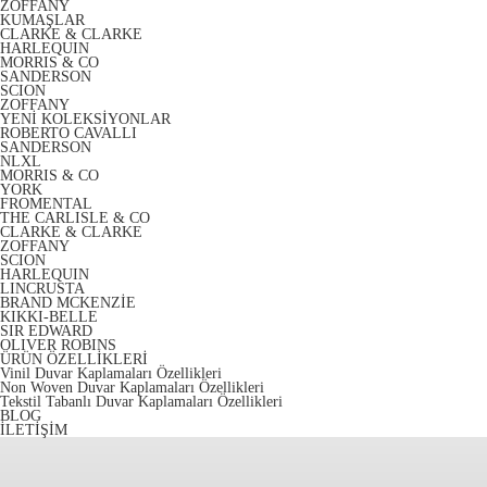
ZOFFANY
KUMAŞLAR
CLARKE & CLARKE
HARLEQUIN
MORRIS & CO
SANDERSON
SCION
ZOFFANY
YENİ KOLEKSİYONLAR
ROBERTO CAVALLI
SANDERSON
NLXL
MORRIS & CO
YORK
FROMENTAL
THE CARLISLE & CO
CLARKE & CLARKE
ZOFFANY
SCION
HARLEQUIN
LINCRUSTA
BRAND MCKENZİE
KIKKI-BELLE
SIR EDWARD
OLIVER ROBINS
ÜRÜN ÖZELLİKLERİ
Vinil Duvar Kaplamaları Özellikleri
Non Woven Duvar Kaplamaları Özellikleri
Tekstil Tabanlı Duvar Kaplamaları Özellikleri
BLOG
İLETİŞİM