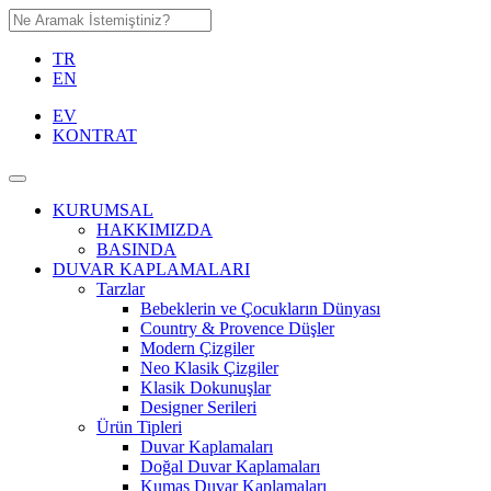
TR
EN
EV
KONTRAT
KURUMSAL
HAKKIMIZDA
BASINDA
DUVAR KAPLAMALARI
Tarzlar
Bebeklerin ve Çocukların Dünyası
Country & Provence Düşler
Modern Çizgiler
Neo Klasik Çizgiler
Klasik Dokunuşlar
Designer Serileri
Ürün Tipleri
Duvar Kaplamaları
Doğal Duvar Kaplamaları
Kumaş Duvar Kaplamaları