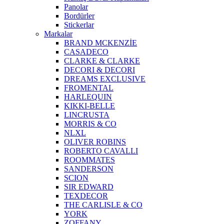
Panolar
Bordürler
Stickerlar
Markalar
BRAND MCKENZİE
CASADECO
CLARKE & CLARKE
DECORI & DECORI
DREAMS EXCLUSIVE
FROMENTAL
HARLEQUIN
KIKKI-BELLE
LINCRUSTA
MORRIS & CO
NLXL
OLIVER ROBINS
ROBERTO CAVALLI
ROOMMATES
SANDERSON
SCION
SIR EDWARD
TEXDECOR
THE CARLISLE & CO
YORK
ZOFFANY