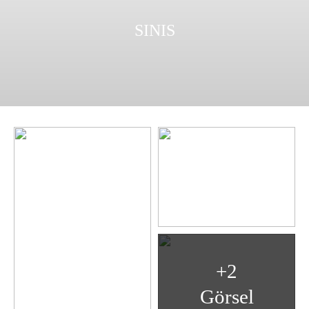
SINIS
+2
Görsel