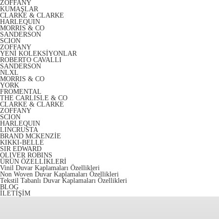
ZOFFANY
KUMAŞLAR
CLARKE & CLARKE
HARLEQUIN
MORRIS & CO
SANDERSON
SCION
ZOFFANY
YENİ KOLEKSİYONLAR
ROBERTO CAVALLI
SANDERSON
NLXL
MORRIS & CO
YORK
FROMENTAL
THE CARLISLE & CO
CLARKE & CLARKE
ZOFFANY
SCION
HARLEQUIN
LINCRUSTA
BRAND MCKENZİE
KIKKI-BELLE
SIR EDWARD
OLIVER ROBINS
ÜRÜN ÖZELLİKLERİ
Vinil Duvar Kaplamaları Özellikleri
Non Woven Duvar Kaplamaları Özellikleri
Tekstil Tabanlı Duvar Kaplamaları Özellikleri
BLOG
İLETİŞİM