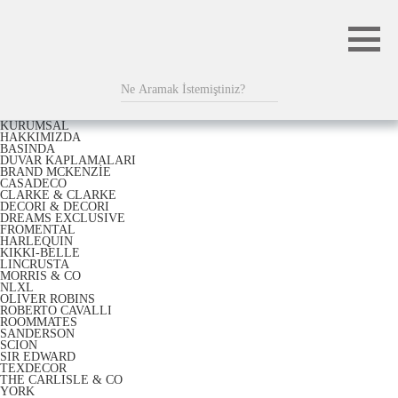
KURUMSAL
HAKKIMIZDA
BASINDA
DUVAR KAPLAMALARI
BRAND MCKENZİE
CASADECO
CLARKE & CLARKE
DECORI & DECORI
DREAMS EXCLUSIVE
FROMENTAL
HARLEQUIN
KIKKI-BELLE
LINCRUSTA
MORRIS & CO
NLXL
OLIVER ROBINS
ROBERTO CAVALLI
ROOMMATES
SANDERSON
SCION
SIR EDWARD
TEXDECOR
THE CARLISLE & CO
YORK