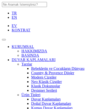
TR
EN
EV
KONTRAT
KURUMSAL
HAKKIMIZDA
BASINDA
DUVAR KAPLAMALARI
Tarzlar
Bebeklerin ve Çocukların Dünyası
Country & Provence Düşler
Modern Çizgiler
Neo Klasik Çizgiler
Klasik Dokunuşlar
Designer Serileri
Ürün Tipleri
Duvar Kaplamaları
Doğal Duvar Kaplamaları
Kumaş Duvar Kaplamaları