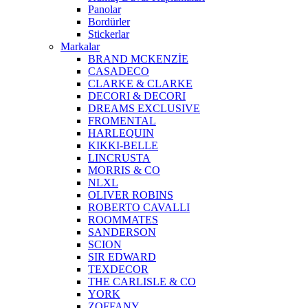
Panolar
Bordürler
Stickerlar
Markalar
BRAND MCKENZİE
CASADECO
CLARKE & CLARKE
DECORI & DECORI
DREAMS EXCLUSIVE
FROMENTAL
HARLEQUIN
KIKKI-BELLE
LINCRUSTA
MORRIS & CO
NLXL
OLIVER ROBINS
ROBERTO CAVALLI
ROOMMATES
SANDERSON
SCION
SIR EDWARD
TEXDECOR
THE CARLISLE & CO
YORK
ZOFFANY