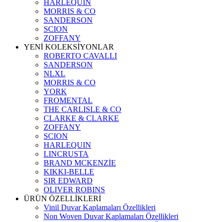
HARLEQUIN
MORRIS & CO
SANDERSON
SCION
ZOFFANY
YENİ KOLEKSİYONLAR
ROBERTO CAVALLI
SANDERSON
NLXL
MORRIS & CO
YORK
FROMENTAL
THE CARLISLE & CO
CLARKE & CLARKE
ZOFFANY
SCION
HARLEQUIN
LINCRUSTA
BRAND MCKENZİE
KIKKI-BELLE
SIR EDWARD
OLIVER ROBINS
ÜRÜN ÖZELLİKLERİ
Vinil Duvar Kaplamaları Özellikleri
Non Woven Duvar Kaplamaları Özellikleri