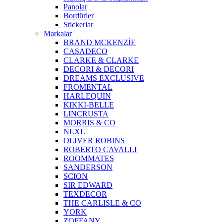
Panolar
Bordürler
Stickerlar
Markalar
BRAND MCKENZİE
CASADECO
CLARKE & CLARKE
DECORI & DECORI
DREAMS EXCLUSIVE
FROMENTAL
HARLEQUIN
KIKKI-BELLE
LINCRUSTA
MORRIS & CO
NLXL
OLIVER ROBINS
ROBERTO CAVALLI
ROOMMATES
SANDERSON
SCION
SIR EDWARD
TEXDECOR
THE CARLISLE & CO
YORK
ZOFFANY