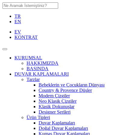
TR
EN
EV
KONTRAT
KURUMSAL
HAKKIMIZDA
BASINDA
DUVAR KAPLAMALARI
Tarzlar
Bebeklerin ve Çocukların Dünyası
Country & Provence Düşler
Modern Çizgiler
Neo Klasik Çizgiler
Klasik Dokunuşlar
Designer Serileri
Ürün Tipleri
Duvar Kaplamaları
Doğal Duvar Kaplamaları
Kumaş Duvar Kaplamaları